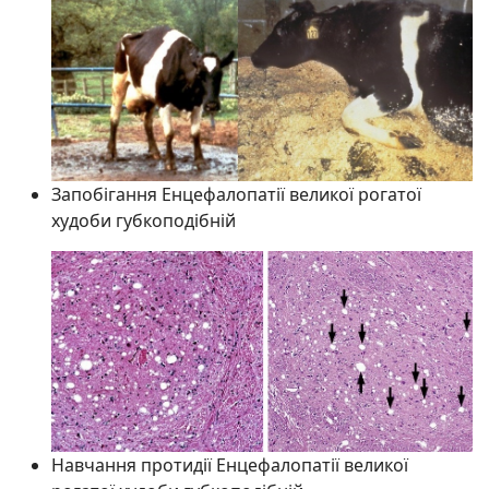
Запобігання Енцефалопатії великої рогатої
худоби губкоподібній
Навчання протидії Енцефалопатії великої