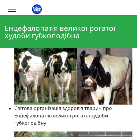
Енцефалопатія великої рогатої
худоби губкоподібна
Світова організація здоров’я тварин про
Енцефалопатію великої рогатої худоби
губкоподібну