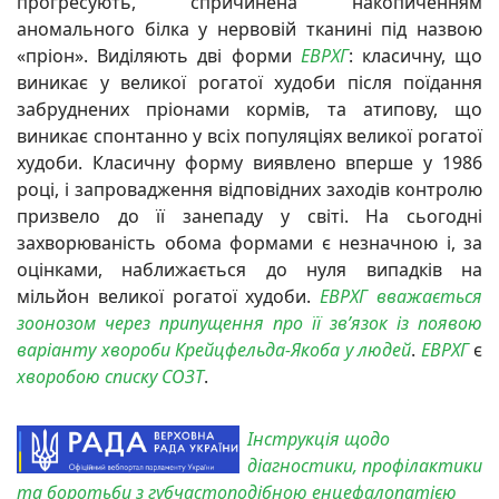
прогресують, спричинена накопиченням
аномального білка у нервовій тканині під назвою
«пріон». Виділяють дві форми
ЕВРХГ
: класичну, що
виникає у великої рогатої худоби після поїдання
забруднених пріонами кормів, та атипову, що
виникає спонтанно у всіх популяціях великої рогатої
худоби. Класичну форму виявлено вперше у 1986
році, і запровадження відповідних заходів контролю
призвело до її занепаду у світі. На сьогодні
захворюваність обома формами є незначною і, за
оцінками, наближається до нуля випадків на
мільйон великої рогатої худоби.
ЕВРХГ вважається
зоонозом через припущення про її зв’язок із появою
варіанту хвороби
Крейцфельда-Якоба
у людей
.
ЕВРХГ
є
хворобою списку СОЗТ
.
Інструкція щодо
діагностики, профілактики
та боротьби з губчастоподібною енцефалопатією