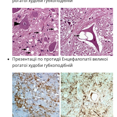
рогатої худоби губкоподібній
Презентації по протидії Енцефалопатії великої
рогатої худоби губкоподібній