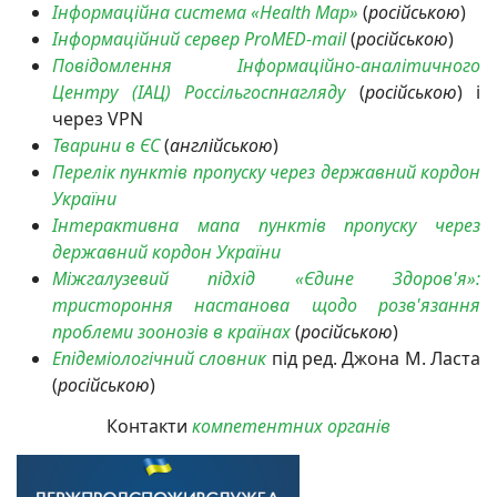
Інформаційна система «Health Map»
(
російською
)
Інформаційний сервер ProMED-mail
(
російською
)
Повідомлення Інформаційно-аналітичного
Центру (ІАЦ) Россільгоспнагляду
(
російською
) і
через VPN
Тварини
в ЄС
(
англійською
)
Перелік пунктів пропуску через державний кордон
України
Інтерактивна мапа пунктів пропуску через
державний кордон України
Міжгалузевий підхід «Єдине Здоров'я»:
тристороння настанова щодо розв'язання
проблеми зоонозів в країнах
(
російською
)
Епідеміологічний словник
під ред. Джона М. Ласта
(
російською
)
Контакти
компетентних органів