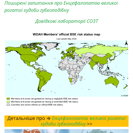
Поширені запитання про Енцефалопатію великої
рогатої худоби губкоподібну
Довідкові лабораторії СОЗТ
Детальніше про ⇒
Енцефалопатію великої рогатої
худоби губкоподібну
>>