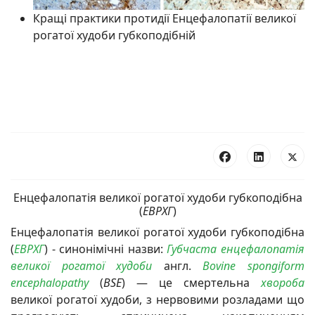
Кращі практики протидії Енцефалопатії великої
рогатої худоби губкоподібній
Енцефалопатія великої рогатої худоби губкоподібна
(
ЕВРХГ
)
Енцефалопатія великої рогатої худоби губкоподібна
(
ЕВРХГ
) - синонімічні назви:
Губчаста енцефалопатія
великої рогатої худоби
англ.
Bovine spongiform
encephalopathy
(
BSE
) — це смертельна
хвороба
великої рогатої худоби, з нервовими розладами що