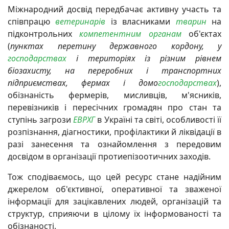
Міжнародний досвід передбачає активну участь та
співпрацю
ветеринарів
із власниками
тварин
на
підконтрольних
компетентним органам
об'єктах
(
пунктах перетину державного кордону, у
господарствах
і територіях із різним рівнем
біозахисту, на переробних і транспортних
підприємствах, фермах і домо
господарствах
),
обізнаність фермерів, мисливців, м'ясників,
перевізників і пересічних громадян про стан та
ступінь загрози
ЕВРХГ
в Україні та світі, особливості її
розпізнання, діагностики, профілактики й ліквідації в
разі занесення та ознайомлення з передовим
досвідом в організації протиепізоотичних заходів.
Тож сподіваємось, що цей ресурс стане надійним
джерелом об'єктивної, оперативної та зваженої
інформації для зацікавлених людей, організацій та
структур, сприяючи в цілому їх інформованості та
обізнаності.