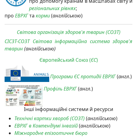
про допомогу країнам в масштабах світу й
регіональних рівнях
;
про
ЕВРХГ
та
корми
(
англійською
)
Світова організація здоров'я тварин (СОЗТ)
СІСЗТ-СОЗТ
Світова інформаційна система здоров'я
тварин
(
англійською
)
Європейський Союз (
ЄС
)
Програми ЄС протидії ЕВРХГ
(
англ.
)
Профіль ЕВРХГ
(
англ.
)
Інші інформаційні системи й ресурси
Технічні картки хвороб (СОЗТ)
(
англійською
)
ЕВРХГ в Компендіумі інвазій
(
англійською
)
Міжнародне епізоотичне бюро