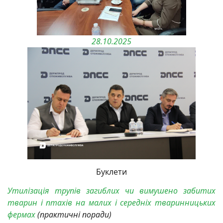
28.10.2025
Буклети
Утилізація трупів загиблих чи вимушено забитих
тварин і птахів на малих і середніх тваринницьких
фермах
(
практичні поради)