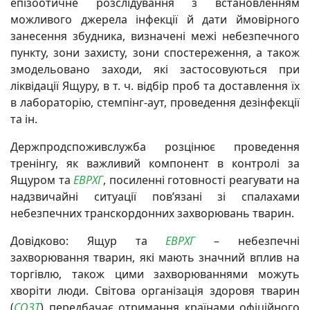
епізоотичне розслідування з встановленням
можливого джерела інфекції й дати ймовірного
занесення збудника, визначені межі небезпечного
пункту, зони захисту, зони спостереження, а також
змодельовано заходи, які застосовуються при
ліквідації Ящуру, в т. ч. відбір проб та доставлення їх
в лабораторію, стемпінг-аут, проведення дезінфекції
та ін.
Держпродспоживслужба розцінює проведення
тренінгу, як важливий компонент в контролі за
Ящуром та
ЕВРХГ
, посиленні готовності реагувати на
надзвичайні ситуації пов’язані зі спалахами
небезпечних транскордонних захворювань тварин.
Довідково: Ящур та
ЕВРХГ
– небезпечні
захворювання тварин, які мають значний вплив на
торгівлю, також цими захворюваннями можуть
хворіти люди. Світова організація здоровя тварин
(
СОЗТ
) передбачає отримання країнами офіційного