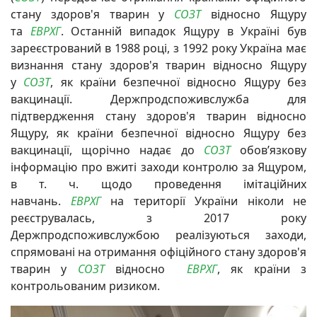
стану здоров'я тварин у
СОЗТ
відносно Ящуру
та
ЕВРХГ
. Останній випадок Ящуру в Україні був
зареєстрований в 1988 році, з 1992 року Україна має
визнання стану здоров'я тварин відносно Ящуру
у
СОЗТ
, як країни безпечної відносно Ящуру без
вакцинації. Держпродспоживслужба для
підтвердження стану здоров'я тварин відносно
Ящуру, як країни безпечної відносно Ящуру без
вакцинації, щорічно надає до
СОЗТ
обов’язкову
інформацію про вжиті заходи контролю за Ящуром,
в т. ч. щодо проведення імітаційних
навчань.
ЕВРХГ
на території України ніколи не
реєструвалась, з 2017 року
Держпродспоживслужбою реалізуються заходи,
спрямовані на отримання офіційного стану здоров'я
тварин у
СОЗТ
відносно
ЕВРХГ
, як країни з
контрольованим ризиком.